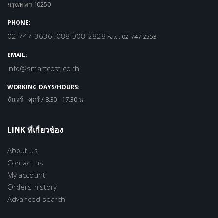
กรุงเทพฯ 10250
PHONE:
02-747-3636
088-008-2828
,
Fax : 02-747-2553
EMAIL:
info@smartcost.co.th
WORKING DAYS/HOURS:
จันทร์ - ศุกร์ / 8.30 - 17.30 น.
LINK ที่เกี่ยวข้อง
About us
Contact us
My account
Orders history
Advanced search