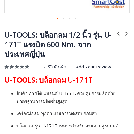
U-TOOLS: บล็อกลม 1/2 นิ้ว รุ่น U-
171T แรงบิด 600 Nm. จาก
ประเทศญี่ปุ่น
2
รีวิวสินค้า
Add Your Review
Rating:
100
100
% of
U-TOOLS: บล็อกลม
U-171T
สินค้า ภายใต้ แบรนด์ U-Tools ควบคุมการผลิตด้วย
มาตรฐานการผลิตขั้นสูงสุด
เครื่องมือลม ทุกตัว ผ่านการทดสอบก่อนส่ง
บล็อกลม รุ่น U-171T เหมาะสำหรับ งานตามอู่รถยนต์