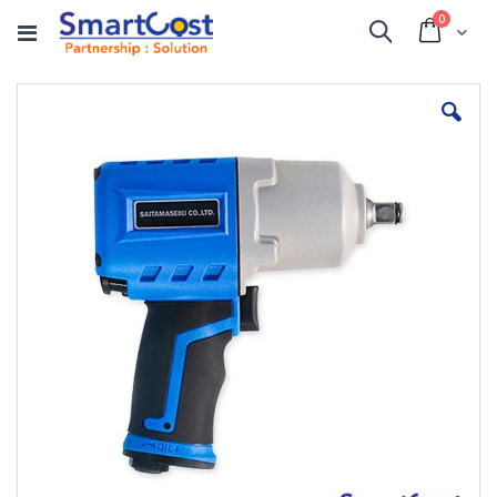
items
0
Cart
Search
Skip
Sk
to
to
the
th
end
be
of
of
the
th
images
i
gallery
ga