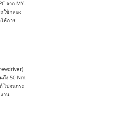
YPC จาก MY-
ถใช้กล่อง
อให้การ
rewdriver)
 จนถึง 50 Nm.
ต์ ไปจนกระ
ข้งาน