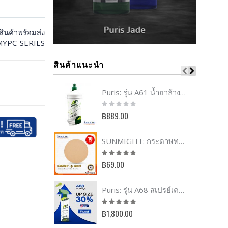
ีสินค้าพร้อมส่ง
YPC-SERIES
สินค้าแนะนำ
Puris: รุ่น A61 น้ำยาล้างรถเคลือบเซรามิก ขนาด 1 Kg.
Rating:
0%
฿889.00
SUNMIGHT: กระดาษทรายกลม 5นิ้ว รุ่น B312T หลังสักหลาด (10 ชิ้น/ชุด) ขัดไม้ ขัดสีรถ
Rating:
91%
฿69.00
Puris: รุ่น A68 สเปรย์เคลือบแก้ว ขนาด 750ml
Rating:
96%
฿1,800.00