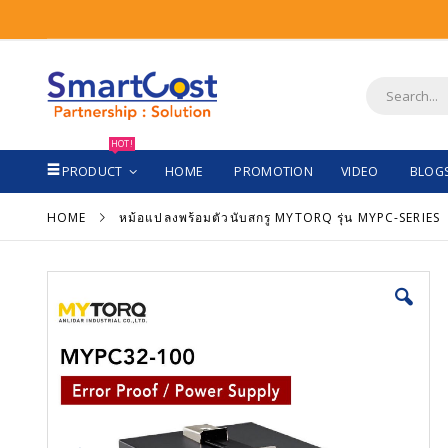
Skip
to
Content
Search
HOT!
PRODUCT
HOME
PROMOTION
VIDEO
BLOG
HOME
หม้อแปลงพร้อมตัวนับสกรู MYTORQ รุ่น MYPC-SERIES
Skip
Sk
to
to
the
th
end
be
of
of
the
th
images
im
gallery
ga