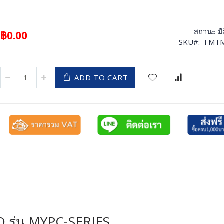
สถานะ
ม
฿0.00
SKU
FMTM
ADD TO CART
 รุ่น MYPC-SERIES