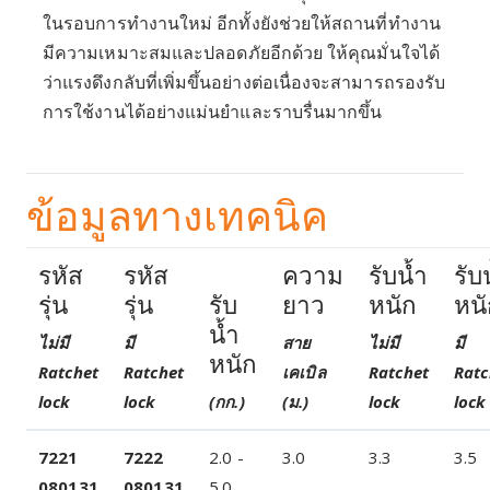
ในรอบการทำงานใหม่ อีกทั้งยังช่วยให้สถานที่ทำงาน
มีความเหมาะสมและปลอดภัยอีกด้วย ให้คุณมั่นใจได้
ว่าแรงดึงกลับที่เพิ่มขึ้นอย่างต่อเนื่องจะสามารถรองรับ
การใช้งานได้อย่างแม่นยำและราบรื่นมากขึ้น
ข้อมูลทางเทคนิค
รหัส
รหัส
ความ
รับน้ำ
รับ
รุ่น
รุ่น
รับ
ยาว
หนัก
หน
น้ำ
ไม่มี
มี
สาย
ไม่มี
มี
หนัก
Ratchet
Ratchet
เคเบิล
Ratchet
Ratc
lock
lock
(กก.)
(ม.)
lock
lock
7221
7222
2.0 -
3.0
3.3
3.5
080131
080131
5.0