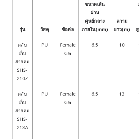
ขนาดเส้น
ผ่าน
ศูนย์กลาง
ความ
รุ่น
วัสดุ
ข้อต่อ
ภายใน(mm)
ยาว(m)
ส
ตลับ
PU
Female
6.5
10
เก็บ
G¼
สายลม
SHS-
210Z
ตลับ
PU
Female
6.5
13
เก็บ
G¼
สายลม
SHS-
213A