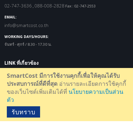
02-747-3636
088-008-2828
,
Fax : 02-747-2553
EMAIL:
info@smartcost.co.th
WORKING DAYS/HOURS:
จันทร์ - ศุกร์ / 8.30 - 17.30 น.
LINK ที่เกี่ยวข้อง
SmartCost มีการใช้งานคุกกี้เพื่อให้คุณได้รับ
About us
ประสบการณ์ที่ดีที่สุด
อ่านรายละเอียดการใช้คุกกี้
Contact us
My account
ของเว็บไซต์เพิ่มเติมได้ที่
นโยบายความเป็นส่วน
Orders history
ตัว
Advanced search
รับทราบ
รายการสั่งซื้อ ONLINE