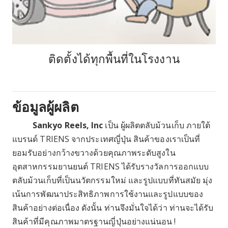
ติดตั้งได้ทุกพื้นที่ในโรงงาน
ข้อมูลผู้ผลิต
Sankyo Reels, Inc
เป็น ผู้ผลิตตลับม้วนเก็บ ภายใต้
แบรนด์ TRIENS จากประเทศญี่ปุ่น สินค้าของเราเป็นที่
ยอมรับอย่างกว้างขวางด้วยคุณภาพระดับสูงใน
อุตสาหกรรมยานยนต์ TRIENS ได้รับรางวัลการออกแบบ
ตลับม้วนเก็บที่เป็นนวัตกรรมใหม่ และรูปแบบที่ทันสมัย มุ่ง
เน้นการพัฒนาประสิทธิภาพการใช้งานและรูปแบบของ
สินค้าอย่างต่อเนื่อง ดังนั้น ท่านจึงมั่นใจได้ว่า ท่านจะได้รับ
สินค้าที่มีคุณภาพมาตรฐานญี่ปุ่นอย่างแน่นอน !