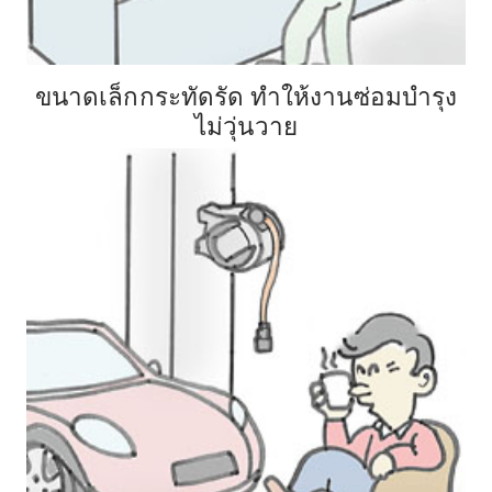
ขนาดเล็กกระทัดรัด ทำให้งานซ่อมบำรุง
ไม่วุ่นวาย