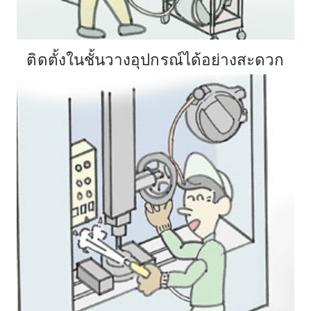
ติดตั้งในชั้นวางอุปกรณ์ได้อย่างสะดวก