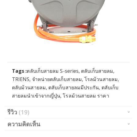
Tags :
ตลับเก็บสายลม S-series, ตลับเก็บสายลม,
TRIENS, จำหน่ายตลับเก็บสายลม, โรลม้วนสายลม,
ตลับม้วนสายลม, ตลับเก็บสายลมมีประกัน, ตลับเก็บ
สายลมนำเข้าจากญี่ปุ่น, โรลม้วนสายลม ราคา
รีวิว
19
ความคิดเห็น