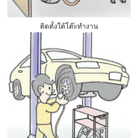
ติดตั้งใต้โต๊ะทำงาน