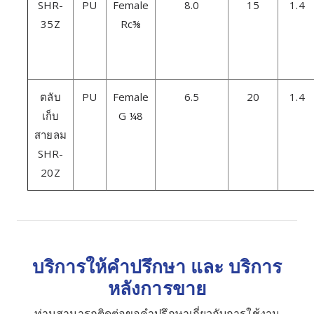
SHR-
PU
Female
8.0
15
1.4
35Z
Rc⅜
ตลับ
PU
Female
6.5
20
1.4
เก็บ
G ¼8
สายลม
SHR-
20Z
บริการให้คำปรึกษา และ บริการ
หลังการขาย
ท่านสามารถติดต่อขอคำปรึกษาเกี่ยวกับการใช้งาน