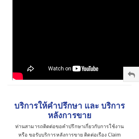
บริการให้คำปรึกษา และ บริการ
หลังการขาย
ท่านสามารถติดต่อขอคำปรึกษาเกี่ยวกับการใช้งาน
หรือ ขอรับบริการหลังการขาย ติดต่อเรือง Claim