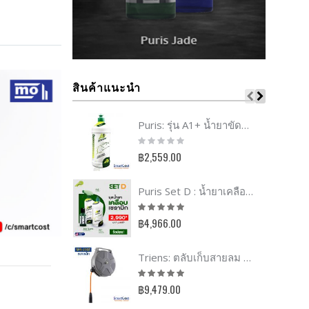
สินค้าแนะนำ
Puris: รุ่น A1+ น้ำยาขัดหยาบ ใช้ขัดรอยกระดาษทราย
Rating:
0%
฿2,559.00
Puris Set D : น้ำยาเคลือบเซรามิก Quartz + สเปร์ยรีบูท A68 + แชมพูเซรามิก A61
Rating:
100%
฿4,966.00
Triens: ตลับเก็บสายลม รุ่น S-series
Rating:
98%
฿9,479.00