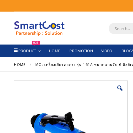
Skip
to
Content
Search
HOT!
PRODUCT
HOME
PROMOTION
VIDEO
BLOG
HOME
MO: เครื่องเจียรคอตรง รุ่น 161A ขนาดแกนจับ 6 มิลลิ
Skip
Sk
to
to
the
th
end
be
of
of
the
th
images
im
gallery
ga