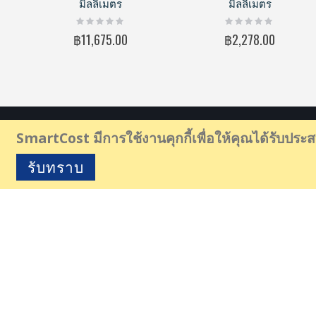
มิลลิเมตร
มิลลิเมตร
Rating:
Rating:
0%
0%
฿11,675.00
฿2,278.00
SmartCost มีการใช้งานคุกกี้เพื่อให้คุณได้รับประสบก
รับทราบ
SmartCost
คือ Online Store ที่เกี่ยวเนื่องกับต้นทุนการผลิต เช่น กระด
เครื่องมือลม, เครื่องมือช่างไฟฟ้า และอื่นๆ อีกมากมาย
ท่านจะได้รับบริการให้คำปรึกษาวิธีการใช้งาน เพื่อให้ท่านได้รับต้นทุนการ
ด้วย
ที่อยู่:
41 ซอยเฉลิมพระเกียรติ ร. 9 ซอย 14 แยก 22 แขวง หนองบอน เขต ประเว
PHONE: