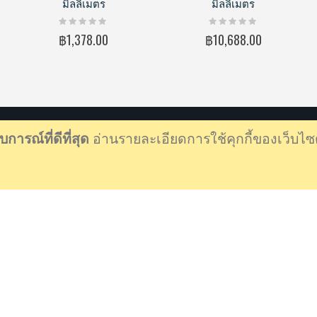
มิลลิเมตร
มิลลิเมตร
Rating:
Rating:
0%
0%
฿1,378.00
฿10,688.00
ารณ์ที่ดีที่สุด
อ่านรายละเอียดการใช้คุกกี้ของเว็บไซต์เ
LINK ที่เกี่ยวข้อง
About us
าษทราย,
Contact us
ผลิตที่ตำสุดอีก
My account
Orders history
Advanced search
ศ กรุงเทพฯ 10250
รายการสั่งซื้อ ONLINE