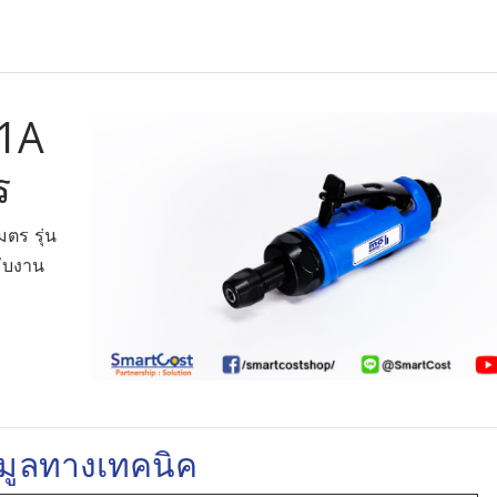
61A
ร
ตร รุ่น
ับงาน
อมูลทางเทคนิค