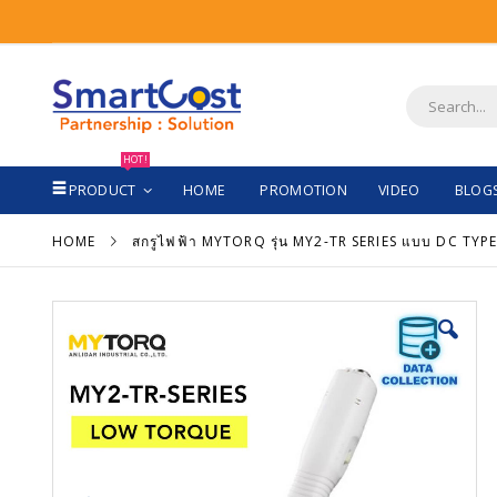
Skip
to
Content
Search
HOT!
PRODUCT
HOME
PROMOTION
VIDEO
BLOG
HOME
สกรูไฟฟ้า MYTORQ รุ่น MY2-TR SERIES แบบ DC TYPE 
Skip
Sk
to
to
the
th
end
be
of
of
the
th
images
im
gallery
ga