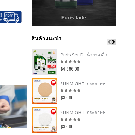
สินค้าแนะนำ
Puris Set D : น้ำยาเคลือบเซรามิก Quartz + สเปร์ยรีบูท A68 + แชมพูเซรามิก A61
Rating:
100%
฿4,966.00
SUNMIGHT: กระดาษทรายกลม 6นิ้ว รุ่น B312T หลังสักหลาด (10 ชิ้น/ชุด) ขัดไม้ ขัดสีรถ
Rating:
97%
฿89.00
SUNMIGHT: กระดาษทรายกลม 5นิ้ว รุ่น B322T หลังกาว (10 ชิ้น/ชุด) ขัดไม้ ขัดเหล็ก ขัดอลูมิเนียม
Rating:
92%
฿85.00